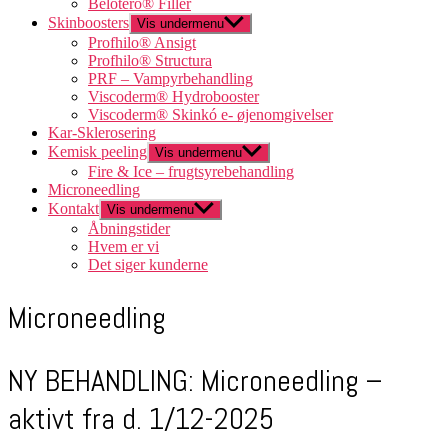
Belotero® Filler
Skinboosters
Vis undermenu
Profhilo® Ansigt
Profhilo® Structura
PRF – Vampyrbehandling
Viscoderm® Hydrobooster
Viscoderm® Skinkó e- øjenomgivelser
Kar-Sklerosering
Kemisk peeling
Vis undermenu
Fire & Ice – frugtsyrebehandling
Microneedling
Kontakt
Vis undermenu
Åbningstider
Hvem er vi
Det siger kunderne
Microneedling
NY BEHANDLING: Microneedling –
aktivt fra d. 1/12-2025