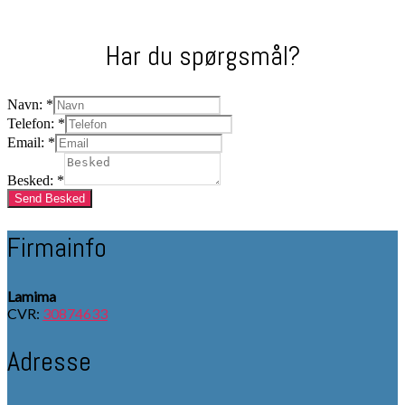
Har du spørgsmål?
Navn:
*
Telefon:
*
Email:
*
Besked:
*
Send Besked
Firmainfo
Lamima
CVR:
30874633
Adresse