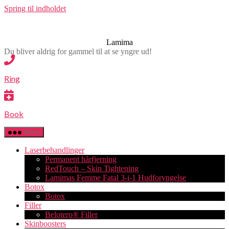
Spring til indholdet
Lamima
Du bliver aldrig for gammel til at se yngre ud!
Ring
Book
Menu
Laserbehandlinger
Permanent hårfjerning
RedTouch – Skin Tightening
Lamimas Femme Fatal 3-i-1 Hudforyngelse
Botox
Botox
Filler
Belotero® Filler
Skinboosters