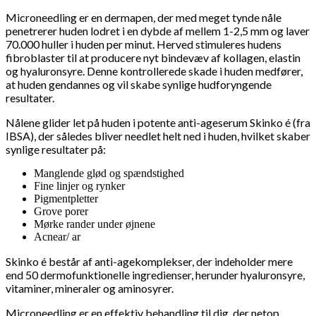
Microneedling er en dermapen, der med meget tynde nåle
penetrerer huden lodret i en dybde af mellem 1-2,5 mm og laver
70.000 huller i huden per minut. Herved stimuleres hudens
fibroblaster til at producere nyt bindevæv af kollagen, elastin
og hyaluronsyre. Denne kontrollerede skade i huden medfører,
at huden gendannes og vil skabe synlige hudforyngende
resultater.
Nålene glider let på huden i potente anti-ageserum Skinko é (fra
IBSA), der således bliver needlet helt ned i huden, hvilket skaber
synlige resultater på:
Manglende glød og spændstighed
Fine linjer og rynker
Pigmentpletter
Grove porer
Mørke rander under øjnene
Acnear/ ar
Skinko é består af anti-agekomplekser, der indeholder mere
end 50 dermofunktionelle ingredienser, herunder hyaluronsyre,
vitaminer, mineraler og aminosyrer.
Microneedling er en effektiv behandling til dig, der netop