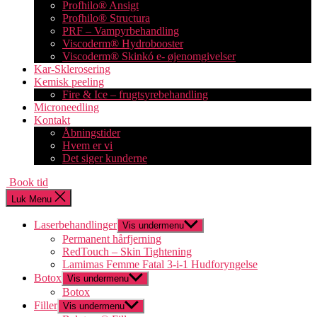
Profhilo® Ansigt
Profhilo® Structura
PRF – Vampyrbehandling
Viscoderm® Hydrobooster
Viscoderm® Skinkó e- øjenomgivelser
Kar-Sklerosering
Kemisk peeling
Fire & Ice – frugtsyrebehandling
Microneedling
Kontakt
Åbningstider
Hvem er vi
Det siger kunderne
Book tid
Luk Menu
Laserbehandlinger
Vis undermenu
Permanent hårfjerning
RedTouch – Skin Tightening
Lamimas Femme Fatal 3-i-1 Hudforyngelse
Botox
Vis undermenu
Botox
Filler
Vis undermenu