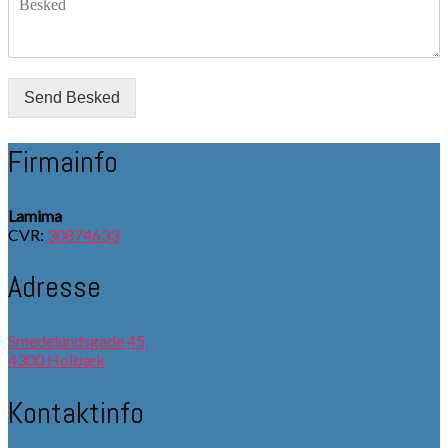
Send Besked
Firmainfo
Lamima
CVR:
30874633
Adresse
Smedelundsgade 45,​
4300 Holbæk
Kontaktinfo