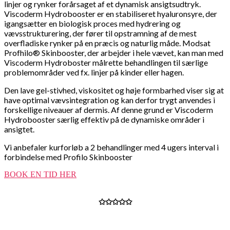
linjer og rynker forårsaget af et dynamisk ansigtsudtryk.
Viscoderm Hydrobooster er en stabiliseret hyaluronsyre, der
igangsætter en biologisk proces med hydrering og
vævsstrukturering, der fører til opstramning af de mest
overfladiske rynker på en præcis og naturlig måde. Modsat
Profhilo® Skinbooster, der arbejder i hele vævet, kan man med
Viscoderm Hydroboster målrette behandlingen til særlige
problemområder ved fx. linjer på kinder eller hagen.
Den lave gel-stivhed, viskositet og høje formbarhed viser sig at
have optimal vævsintegration og kan derfor trygt anvendes i
forskellige niveauer af dermis. Af denne grund er Viscoderm
Hydrobooster særlig effektiv på de dynamiske områder i
ansigtet.
Vi anbefaler kurforløb a 2 behandlinger med 4 ugers interval i
forbindelse med Profilo Skinbooster
BOOK EN TID HER
✩✩✩✩✩