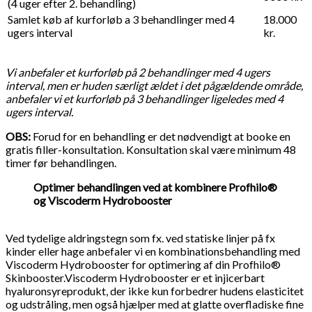
(4 uger efter 2. behandling)
Samlet køb af kurforløb a 3 behandlinger med 4
18.000
ugers interval
kr.
Vi anbefaler et kurforløb på 2 behandlinger med 4 ugers
interval, men er huden særligt ældet​ i det pågældende område,
anbefaler vi et kurforløb på 3 behandlinger ligeledes med 4
ugers interval.
OBS:
Forud for en behandling er det nødvendigt at booke en
gratis filler-konsultation. Konsultation skal være minimum 48
timer før behandlingen.​
Optimer behandlingen ved at kombinere Profhilo®
og Viscoderm Hydrobooster
Ved tydelige aldringstegn som fx. ved statiske linjer på fx
kinder eller hage anbefaler vi en kombinationsbehandling med
Viscoderm Hydrobooster for optimering af din Profhilo®
Skinbooster.Viscoderm Hydrobooster er et injicerbart
hyaluronsyreprodukt, der ikke kun forbedrer hudens elasticitet
og udstråling, men også hjælper med at glatte overfladiske fine