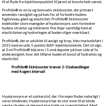
til at flyde fra injektionspunktet til jævnt at booste hele vævet.
Profhilo® er en ny og innovativ skinbooster, der primært
anvendes i ansigtet og på hals for at forbedre hudens
fugtniveau, glød og elasticitet. Profhilo® Skinbooster
indeholder store mængder af hyaluronsyre, som forbedrer
hudens struktur og minimerer fine linjer samtidig med at
elasticiteten og hydreringen af huden stiger mærkbart.
​Profhilo®
, der er udviklet til ansigt og krop, blev markedsført i
2015 med en unik 5-punkts BAP-injektionsteknik. Det vil sige,
at 2 ml Profhilo® injiceres i 5 små depoter på hver side af fx.
underansigtet, hvor det tilfører huden et boost af hydration og
elasticitet.
​​Profhilo®
Skinbooster kræver 2-3 behandlinger
med 4 ugers interval!
Hyaluronsyre er et sukkerstof, der i forvejen findes naturligt i
vores bindevæv. Hyaluronsyre har en stor evne til at binde
væske i huden og dermed give fylde og spændstighed. Med