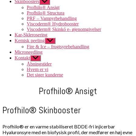
Skinboosters
Vis
undermenu
Profhilo® Ansigt
Profhilo® Structura
PRF – Vampyrbehandling
Viscoderm® Hydrobooster
Viscoderm® Skinkó e- øjenomgivelser
Kar-Sklerosering
Kemisk peeling
Vis
undermenu
Fire & Ice – frugtsyrebehandling
Microneedling
Kontakt
Vis
undermenu
Åbningstider
Hvem er vi
Det siger kunderne
Profhilo® Ansigt
Profhilo® Skinbooster
Profhilo® er en varme stabiliseret BDDE-fri injicerbar
Hyaluronsyre med en biofysisk profil, der medfører en høj evne