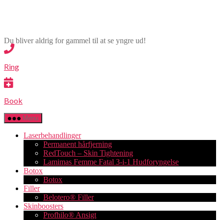
Spring
Lamima
til
indholdet
Du bliver aldrig for gammel til at se yngre ud!
Ring
Book
Menu
Laserbehandlinger
Permanent hårfjerning
RedTouch – Skin Tightening
Lamimas Femme Fatal 3-i-1 Hudforyngelse
Botox
Botox
Filler
Belotero® Filler
Skinboosters
Profhilo® Ansigt